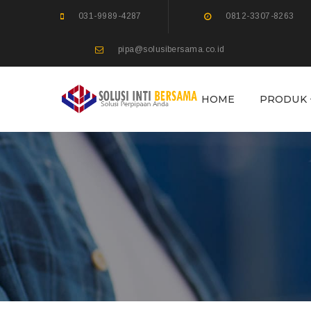
031-9989-4287
0812-3307-8263
pipa@solusibersama.co.id
HOME
PRODUK