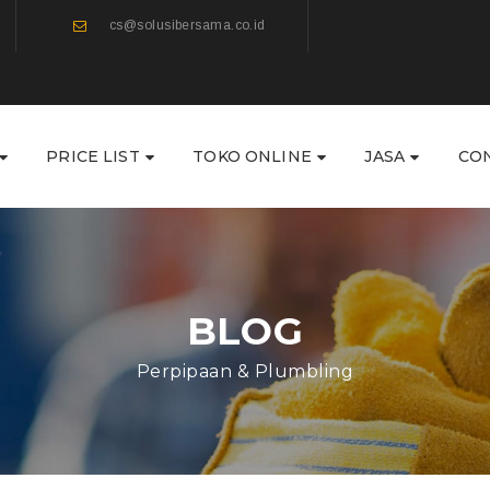
cs@solusibersama.co.id
PRICE LIST
TOKO ONLINE
JASA
CO
BLOG
Perpipaan & Plumbling