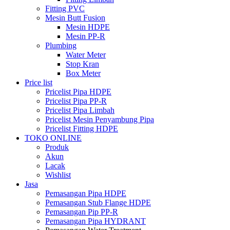
Fitting PVC
Mesin Butt Fusion
Mesin HDPE
Mesin PP-R
Plumbing
Water Meter
Stop Kran
Box Meter
Price list
Pricelist Pipa HDPE
Pricelist Pipa PP-R
Pricelist Pipa Limbah
Pricelist Mesin Penyambung Pipa
Pricelist Fitting HDPE
TOKO ONLINE
Produk
Akun
Lacak
Wishlist
Jasa
Pemasangan Pipa HDPE
Pemasangan Stub Flange HDPE
Pemasangan Pip PP-R
Pemasangan Pipa HYDRANT