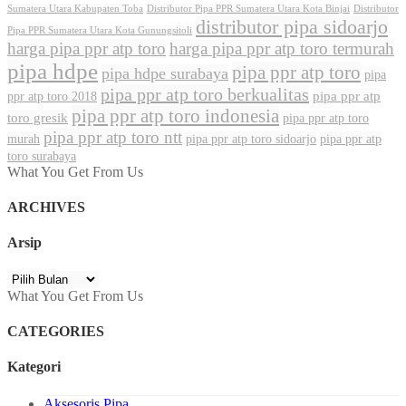
Sumatera Utara Kabupaten Toba
Distributor Pipa PPR Sumatera Utara Kota Binjai
Distributor
distributor pipa sidoarjo
Pipa PPR Sumatera Utara Kota Gunungsitoli
harga pipa ppr atp toro
harga pipa ppr atp toro termurah
pipa hdpe
pipa ppr atp toro
pipa hdpe surabaya
pipa
pipa ppr atp toro berkualitas
pipa ppr atp
ppr atp toro 2018
pipa ppr atp toro indonesia
toro gresik
pipa ppr atp toro
pipa ppr atp toro ntt
murah
pipa ppr atp toro sidoarjo
pipa ppr atp
toro surabaya
What You Get From Us
ARCHIVES
Arsip
Arsip
What You Get From Us
CATEGORIES
Kategori
Aksesoris Pipa