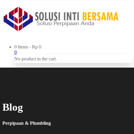
0 Items
-
Rp
0
0
No product in the cart.
Blog
Perpipaan & Plumbling