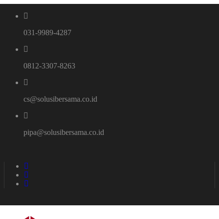
031-9989-4287
0812-3307-8263
cs@solusibersama.co.id
pipa@solusibersama.co.id