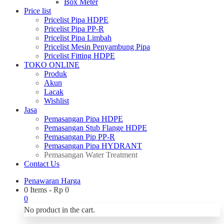
Box Meter
Price list
Pricelist Pipa HDPE
Pricelist Pipa PP-R
Pricelist Pipa Limbah
Pricelist Mesin Penyambung Pipa
Pricelist Fitting HDPE
TOKO ONLINE
Produk
Akun
Lacak
Wishlist
Jasa
Pemasangan Pipa HDPE
Pemasangan Stub Flange HDPE
Pemasangan Pip PP-R
Pemasangan Pipa HYDRANT
Pemasangan Water Treatment
Contact Us
Penawaran Harga
0 Items
-
Rp
0
0
No product in the cart.