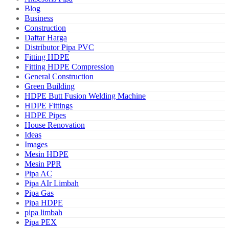
Blog
Business
Construction
Daftar Harga
Distributor Pipa PVC
Fitting HDPE
Fitting HDPE Compression
General Construction
Green Building
HDPE Butt Fusion Welding Machine
HDPE Fittings
HDPE Pipes
House Renovation
Ideas
Images
Mesin HDPE
Mesin PPR
Pipa AC
Pipa AIr Limbah
Pipa Gas
Pipa HDPE
pipa limbah
Pipa PEX