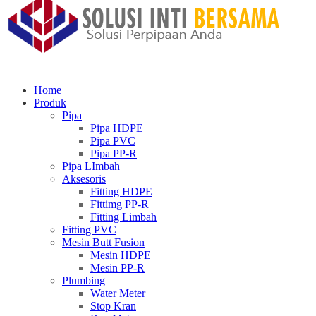
Home
Produk
Pipa
Pipa HDPE
Pipa PVC
Pipa PP-R
Pipa LImbah
Aksesoris
Fitting HDPE
Fittimg PP-R
Fitting Limbah
Fitting PVC
Mesin Butt Fusion
Mesin HDPE
Mesin PP-R
Plumbing
Water Meter
Stop Kran