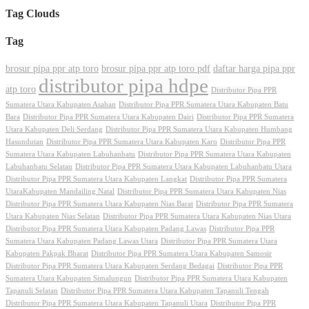
Tag Clouds
Tag
brosur pipa ppr atp toro
brosur pipa ppr atp toro pdf
daftar harga pipa ppr
distributor pipa hdpe
atp toro
Distributor Pipa PPR
Sumatera Utara Kabupaten Asahan
Distributor Pipa PPR Sumatera Utara Kabupaten Batu
Bara
Distributor Pipa PPR Sumatera Utara Kabupaten Dairi
Distributor Pipa PPR Sumatera
Utara Kabupaten Deli Serdang
Distributor Pipa PPR Sumatera Utara Kabupaten Humbang
Hasundutan
Distributor Pipa PPR Sumatera Utara Kabupaten Karo
Distributor Pipa PPR
Sumatera Utara Kabupaten Labuhanbatu
Distributor Pipa PPR Sumatera Utara Kabupaten
Labuhanbatu Selatan
Distributor Pipa PPR Sumatera Utara Kabupaten Labuhanbatu Utara
Distributor Pipa PPR Sumatera Utara Kabupaten Langkat
Distributor Pipa PPR Sumatera
UtaraKabupaten Mandailing Natal
Distributor Pipa PPR Sumatera Utara Kabupaten Nias
Distributor Pipa PPR Sumatera Utara Kabupaten Nias Barat
Distributor Pipa PPR Sumatera
Utara Kabupaten Nias Selatan
Distributor Pipa PPR Sumatera Utara Kabupaten Nias Utara
Distributor Pipa PPR Sumatera Utara Kabupaten Padang Lawas
Distributor Pipa PPR
Sumatera Utara Kabupaten Padang Lawas Utara
Distributor Pipa PPR Sumatera Utara
Kabupaten Pakpak Bharat
Distributor Pipa PPR Sumatera Utara Kabupaten Samosir
Distributor Pipa PPR Sumatera Utara Kabupaten Serdang Bedagai
Distributor Pipa PPR
Sumatera Utara Kabupaten Simalungun
Distributor Pipa PPR Sumatera Utara Kabupaten
Tapanuli Selatan
Distributor Pipa PPR Sumatera Utara Kabupaten Tapanuli Tengah
Distributor Pipa PPR Sumatera Utara Kabupaten Tapanuli Utara
Distributor Pipa PPR