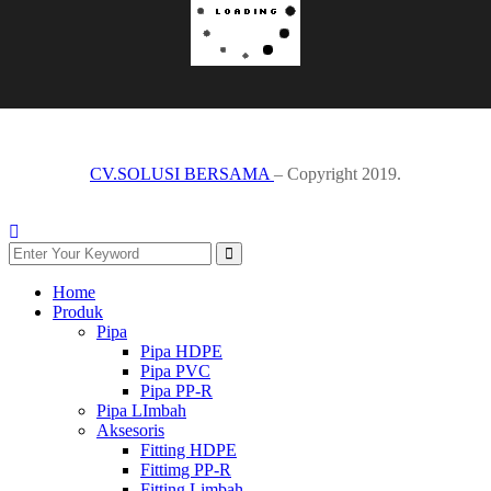
CV.SOLUSI BERSAMA
– Copyright 2019.
Home
Produk
Pipa
Pipa HDPE
Pipa PVC
Pipa PP-R
Pipa LImbah
Aksesoris
Fitting HDPE
Fittimg PP-R
Fitting Limbah