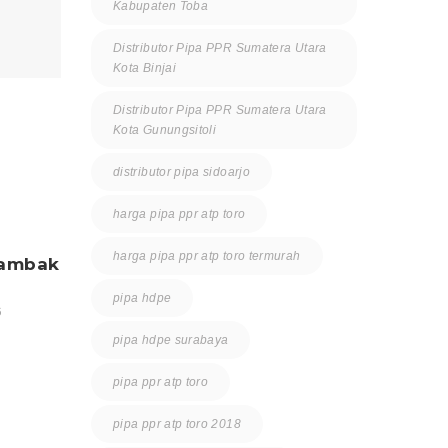
Kabupaten Toba
Distributor Pipa PPR Sumatera Utara
Kota Binjai
Distributor Pipa PPR Sumatera Utara
Kota Gunungsitoli
distributor pipa sidoarjo
harga pipa ppr atp toro
harga pipa ppr atp toro termurah
tambak
supplier sarana prasarana
distri
tambak
dan kin
pipa hdpe
6
0 Comment
Juli 23, 2026
0 Comm
pipa hdpe surabaya
pipa ppr atp toro
pipa ppr atp toro 2018