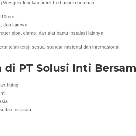
ng Westpex lengkap untuk berbagai kebutuhan:
 110mm
n, dan lainnya
utter pipa, clamp, dan alat bantu instalasi lainnya
serta telah teruji sesuai standar nasional dan internasional.
di PT Solusi Inti Bersa
n fitting
smi
esia
i dan instalasi