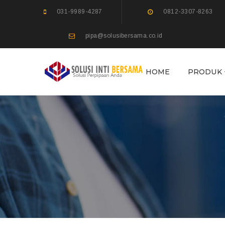
031-9989-4287
0812-3307-8263
pipa@solusibersama.co.id
HOME
PRODUK