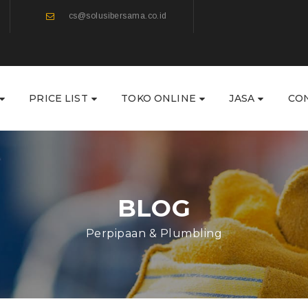
cs@solusibersama.co.id
PRICE LIST
TOKO ONLINE
JASA
CO
BLOG
Perpipaan & Plumbling