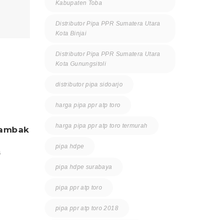
Kabupaten Toba
Distributor Pipa PPR Sumatera Utara
Kota Binjai
Distributor Pipa PPR Sumatera Utara
Kota Gunungsitoli
distributor pipa sidoarjo
harga pipa ppr atp toro
harga pipa ppr atp toro termurah
tambak
supplier sarana prasarana
distri
tambak
dan kin
pipa hdpe
6
0 Comment
Juli 23, 2026
0 Comm
pipa hdpe surabaya
pipa ppr atp toro
pipa ppr atp toro 2018