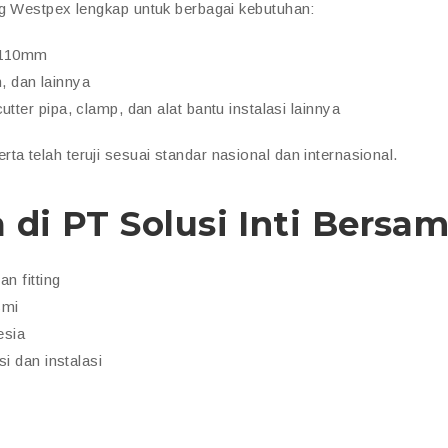
ng Westpex lengkap untuk berbagai kebutuhan:
 110mm
n, dan lainnya
utter pipa, clamp, dan alat bantu instalasi lainnya
serta telah teruji sesuai standar nasional dan internasional.
di PT Solusi Inti Bersa
n fitting
smi
esia
i dan instalasi