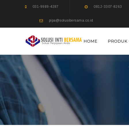
031-9989-4287
0812-3307-8263
pipa@solusibersama.co.id
HOME
PRODUK