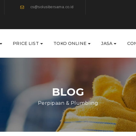
cs@solusibersama.co.id
PRICE LIST
TOKO ONLINE
JASA
CO
BLOG
Perpipaan & Plumbling