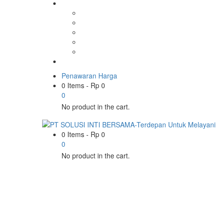
Penawaran Harga
0 Items
-
Rp
0
0
No product in the cart.
0 Items
-
Rp
0
0
No product in the cart.