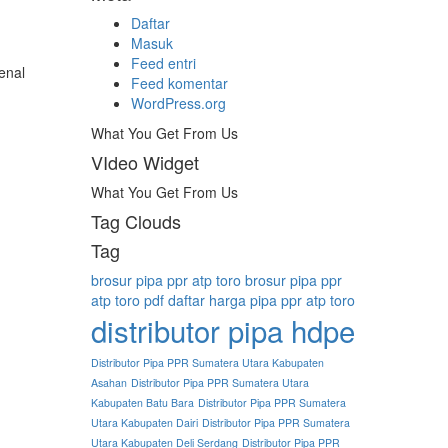
Daftar
Masuk
Feed entri
enal
Feed komentar
WordPress.org
What You Get From Us
VIdeo Widget
What You Get From Us
Tag Clouds
Tag
brosur pipa ppr atp toro
brosur pipa ppr
atp toro pdf
daftar harga pipa ppr atp toro
distributor pipa hdpe
Distributor Pipa PPR Sumatera Utara Kabupaten
Asahan
Distributor Pipa PPR Sumatera Utara
Kabupaten Batu Bara
Distributor Pipa PPR Sumatera
Utara Kabupaten Dairi
Distributor Pipa PPR Sumatera
Utara Kabupaten Deli Serdang
Distributor Pipa PPR