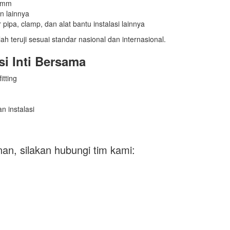
10mm
an lainnya
 pipa, clamp, dan alat bantu instalasi lainnya
elah teruji sesuai standar nasional dan internasional.
i Inti Bersama
tting
n instalasi
nan, silakan hubungi tim kami: