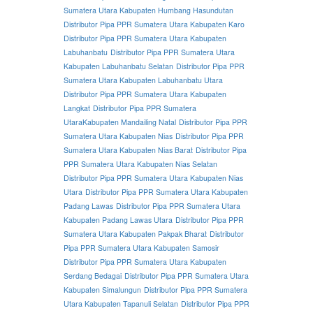
Sumatera Utara Kabupaten Humbang Hasundutan
Distributor Pipa PPR Sumatera Utara Kabupaten Karo
Distributor Pipa PPR Sumatera Utara Kabupaten
Labuhanbatu
Distributor Pipa PPR Sumatera Utara
Kabupaten Labuhanbatu Selatan
Distributor Pipa PPR
Sumatera Utara Kabupaten Labuhanbatu Utara
Distributor Pipa PPR Sumatera Utara Kabupaten
Langkat
Distributor Pipa PPR Sumatera
UtaraKabupaten Mandailing Natal
Distributor Pipa PPR
Sumatera Utara Kabupaten Nias
Distributor Pipa PPR
Sumatera Utara Kabupaten Nias Barat
Distributor Pipa
PPR Sumatera Utara Kabupaten Nias Selatan
Distributor Pipa PPR Sumatera Utara Kabupaten Nias
Utara
Distributor Pipa PPR Sumatera Utara Kabupaten
Padang Lawas
Distributor Pipa PPR Sumatera Utara
Kabupaten Padang Lawas Utara
Distributor Pipa PPR
Sumatera Utara Kabupaten Pakpak Bharat
Distributor
Pipa PPR Sumatera Utara Kabupaten Samosir
Distributor Pipa PPR Sumatera Utara Kabupaten
Serdang Bedagai
Distributor Pipa PPR Sumatera Utara
Kabupaten Simalungun
Distributor Pipa PPR Sumatera
Utara Kabupaten Tapanuli Selatan
Distributor Pipa PPR