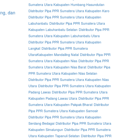
Sumatera Utara Kabupaten Humbang Hasundutan
Distributor Pipa PPR Sumatera Utara Kabupaten Karo
Distributor Pipa PPR Sumatera Utara Kabupaten
Labuhanbatu
Distributor Pipa PPR Sumatera Utara
Kabupaten Labuhanbatu Selatan
Distributor Pipa PPR
Sumatera Utara Kabupaten Labuhanbatu Utara
Distributor Pipa PPR Sumatera Utara Kabupaten
Langkat
Distributor Pipa PPR Sumatera
UtaraKabupaten Mandailing Natal
Distributor Pipa PPR
Sumatera Utara Kabupaten Nias
Distributor Pipa PPR
Sumatera Utara Kabupaten Nias Barat
Distributor Pipa
PPR Sumatera Utara Kabupaten Nias Selatan
Distributor Pipa PPR Sumatera Utara Kabupaten Nias
Utara
Distributor Pipa PPR Sumatera Utara Kabupaten
Padang Lawas
Distributor Pipa PPR Sumatera Utara
Kabupaten Padang Lawas Utara
Distributor Pipa PPR
Sumatera Utara Kabupaten Pakpak Bharat
Distributor
Pipa PPR Sumatera Utara Kabupaten Samosir
Distributor Pipa PPR Sumatera Utara Kabupaten
Serdang Bedagai
Distributor Pipa PPR Sumatera Utara
Kabupaten Simalungun
Distributor Pipa PPR Sumatera
Utara Kabupaten Tapanuli Selatan
Distributor Pipa PPR