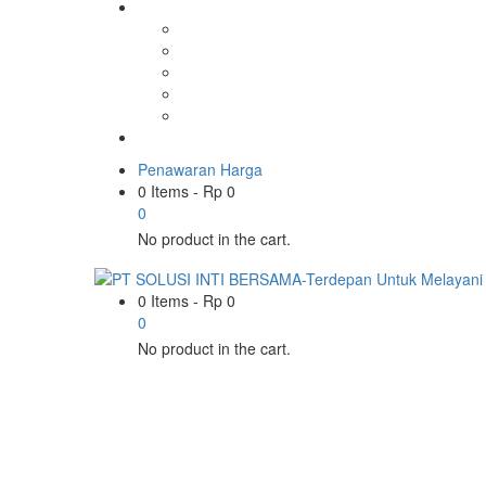
Penawaran Harga
0 Items
-
Rp
0
0
No product in the cart.
0 Items
-
Rp
0
0
No product in the cart.