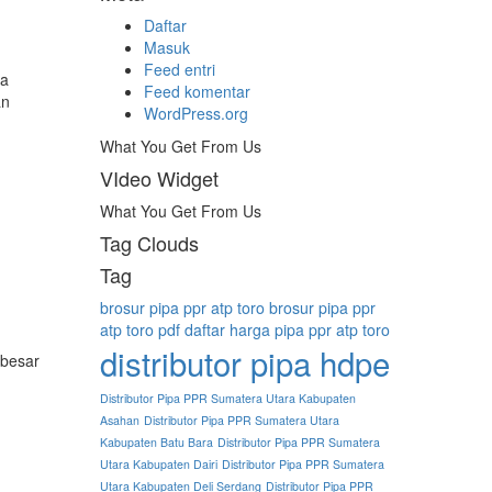
Daftar
Masuk
Feed entri
ta
Feed komentar
an
WordPress.org
What You Get From Us
VIdeo Widget
What You Get From Us
Tag Clouds
Tag
brosur pipa ppr atp toro
brosur pipa ppr
atp toro pdf
daftar harga pipa ppr atp toro
distributor pipa hdpe
 besar
Distributor Pipa PPR Sumatera Utara Kabupaten
Asahan
Distributor Pipa PPR Sumatera Utara
Kabupaten Batu Bara
Distributor Pipa PPR Sumatera
Utara Kabupaten Dairi
Distributor Pipa PPR Sumatera
Utara Kabupaten Deli Serdang
Distributor Pipa PPR