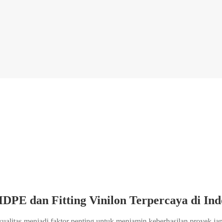
HDPE dan Fitting Vinilon Terpercaya di Ind
rkualitas menjadi faktor penting untuk menjamin keberhasilan proyek ja