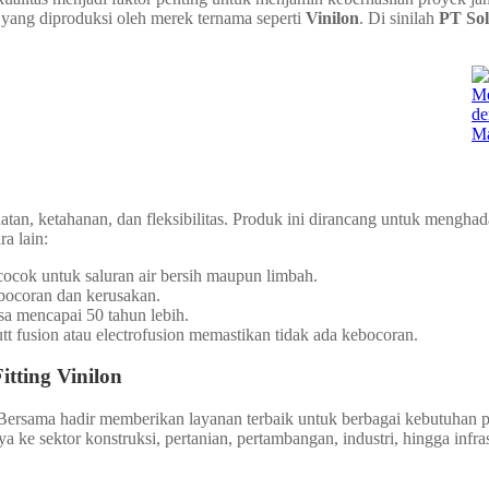
yang diproduksi oleh merek ternama seperti
Vinilon
. Di sinilah
PT Sol
.
tan, ketahanan, dan fleksibilitas. Produk ini dirancang untuk menghada
a lain:
cocok untuk saluran air bersih maupun limbah.
ebocoran dan kerusakan.
sa mencapai 50 tahun lebih.
t fusion atau electrofusion memastikan tidak ada kebocoran.
itting Vinilon
i Bersama hadir memberikan layanan terbaik untuk berbagai kebutuhan pr
ke sektor konstruksi, pertanian, pertambangan, industri, hingga infra