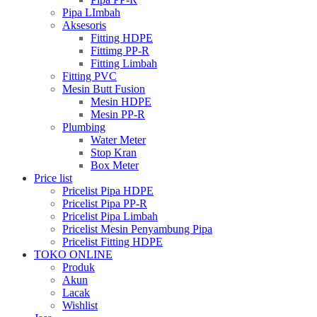
Pipa LImbah
Aksesoris
Fitting HDPE
Fittimg PP-R
Fitting Limbah
Fitting PVC
Mesin Butt Fusion
Mesin HDPE
Mesin PP-R
Plumbing
Water Meter
Stop Kran
Box Meter
Price list
Pricelist Pipa HDPE
Pricelist Pipa PP-R
Pricelist Pipa Limbah
Pricelist Mesin Penyambung Pipa
Pricelist Fitting HDPE
TOKO ONLINE
Produk
Akun
Lacak
Wishlist