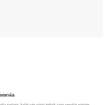
onesia
ngka panjang. Salah satu solusi terbaik yang semakin populer