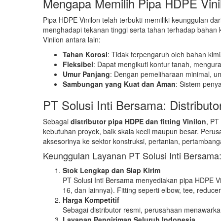
Mengapa Memilih Pipa HDPE Vini
Pipa HDPE Vinilon telah terbukti memiliki keunggulan dari
menghadapi tekanan tinggi serta tahan terhadap bahan 
Vinilon antara lain:
Tahan Korosi
: Tidak terpengaruh oleh bahan kimi
Fleksibel
: Dapat mengikuti kontur tanah, mengura
Umur Panjang
: Dengan pemeliharaan minimal, um
Sambungan yang Kuat dan Aman
: Sistem peny
PT Solusi Inti Bersama: Distributo
Sebagai
distributor pipa HDPE dan fitting Vinilon
, PT
kebutuhan proyek, baik skala kecil maupun besar. Peru
aksesorinya ke sektor konstruksi, pertanian, pertambanga
Keunggulan Layanan PT Solusi Inti Bersama
Stok Lengkap dan Siap Kirim
PT Solusi Inti Bersama menyediakan pipa HDPE Vi
16, dan lainnya). Fitting seperti elbow, tee, reduc
Harga Kompetitif
Sebagai distributor resmi, perusahaan menawarkan 
Layanan Pengiriman Seluruh Indonesia