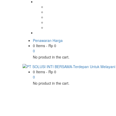
Penawaran Harga
0 Items
-
Rp
0
0
No product in the cart.
0 Items
-
Rp
0
0
No product in the cart.