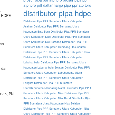
atp toro pdf
daftar harga pipa ppr atp toro
distributor pipa hdpe
k
pa HDPE
Distributor Pipa PPR Sumatera Utara Kabupaten
Asahan
Distributor Pipa PPR Sumatera Utara
Kabupaten Batu Bara
Distributor Pipa PPR Sumatera
Utara Kabupaten Dairi
Distributor Pipa PPR Sumatera
Utara Kabupaten Deli Serdang
Distributor Pipa PPR
an.
Sumatera Utara Kabupaten Humbang Hasundutan
Distributor Pipa PPR Sumatera Utara Kabupaten Karo
Distributor Pipa PPR Sumatera Utara Kabupaten
Labuhanbatu
Distributor Pipa PPR Sumatera Utara
Kabupaten Labuhanbatu Selatan
Distributor Pipa PPR
a dan
Sumatera Utara Kabupaten Labuhanbatu Utara
Distributor Pipa PPR Sumatera Utara Kabupaten
Langkat
Distributor Pipa PPR Sumatera
UtaraKabupaten Mandailing Natal
Distributor Pipa PPR
12.5, PN
Sumatera Utara Kabupaten Nias
Distributor Pipa PPR
Sumatera Utara Kabupaten Nias Barat
Distributor Pipa
PPR Sumatera Utara Kabupaten Nias Selatan
Distributor Pipa PPR Sumatera Utara Kabupaten Nias
Utara
Distributor Pipa PPR Sumatera Utara Kabupaten