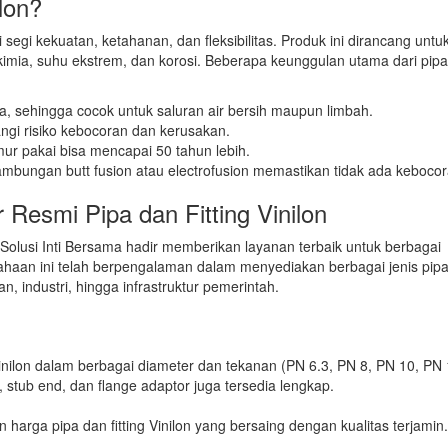
lon?
 segi kekuatan, ketahanan, dan fleksibilitas. Produk ini dirancang untu
kimia, suhu ekstrem, dan korosi. Beberapa keunggulan utama dari pi
a, sehingga cocok untuk saluran air bersih maupun limbah.
ngi risiko kebocoran dan kerusakan.
ur pakai bisa mencapai 50 tahun lebih.
ambungan butt fusion atau electrofusion memastikan tidak ada kebocor
r Resmi Pipa dan Fitting Vinilon
 Solusi Inti Bersama hadir memberikan layanan terbaik untuk berbagai
sahaan ini telah berpengalaman dalam menyediakan berbagai jenis pip
n, industri, hingga infrastruktur pemerintah.
:
nilon dalam berbagai diameter dan tekanan (PN 6.3, PN 8, PN 10, PN 
er, stub end, dan flange adaptor juga tersedia lengkap.
harga pipa dan fitting Vinilon yang bersaing dengan kualitas terjamin.