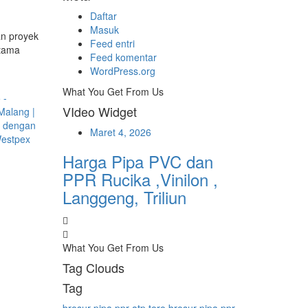
Daftar
Masuk
an proyek
Feed entri
utama
Feed komentar
WordPress.org
What You Get From Us
VIdeo Widget
Maret 4, 2026
Harga Pipa PVC dan
PPR Rucika ,Vinilon ,
Langgeng, Triliun
What You Get From Us
Tag Clouds
Tag
brosur pipa ppr atp toro
brosur pipa ppr