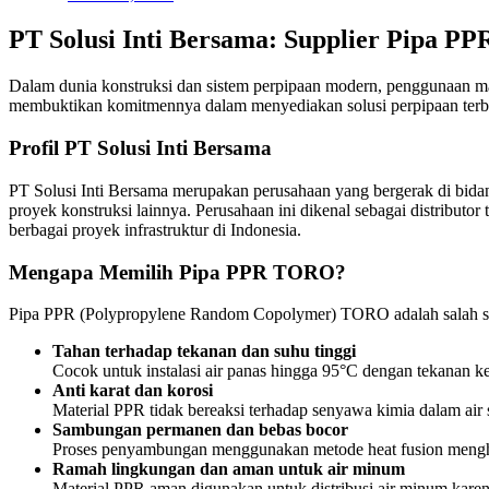
PT Solusi Inti Bersama: Supplier Pipa PPR
Dalam dunia konstruksi dan sistem perpipaan modern, penggunaan mate
membuktikan komitmennya dalam menyediakan solusi perpipaan terba
Profil PT Solusi Inti Bersama
PT Solusi Inti Bersama merupakan perusahaan yang bergerak di bidang
proyek konstruksi lainnya. Perusahaan ini dikenal sebagai distributor
berbagai proyek infrastruktur di Indonesia.
Mengapa Memilih Pipa PPR TORO?
Pipa PPR (Polypropylene Random Copolymer) TORO adalah salah satu 
Tahan terhadap tekanan dan suhu tinggi
Cocok untuk instalasi air panas hingga 95°C dengan tekanan ker
Anti karat dan korosi
Material PPR tidak bereaksi terhadap senyawa kimia dalam air 
Sambungan permanen dan bebas bocor
Proses penyambungan menggunakan metode heat fusion menghas
Ramah lingkungan dan aman untuk air minum
Material PPR aman digunakan untuk distribusi air minum kare