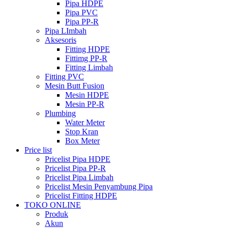
Pipa HDPE
Pipa PVC
Pipa PP-R
Pipa LImbah
Aksesoris
Fitting HDPE
Fittimg PP-R
Fitting Limbah
Fitting PVC
Mesin Butt Fusion
Mesin HDPE
Mesin PP-R
Plumbing
Water Meter
Stop Kran
Box Meter
Price list
Pricelist Pipa HDPE
Pricelist Pipa PP-R
Pricelist Pipa Limbah
Pricelist Mesin Penyambung Pipa
Pricelist Fitting HDPE
TOKO ONLINE
Produk
Akun