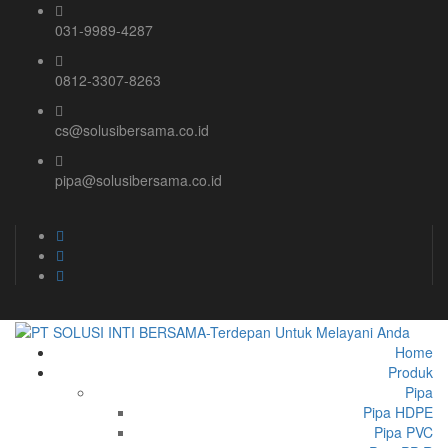
031-9989-4287
0812-3307-8263
cs@solusibersama.co.id
pipa@solusibersama.co.id
Home
Produk
Pipa
Pipa HDPE
Pipa PVC