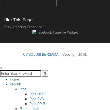
Like This Page
Truly Amazing Exprience
CV.SOLUSI BERSAMA
– Copyright 2019.
Home
Produk
Pipa
Pipa HDPE
Pipa PVC
Pipa PP-R
Pipa LImbah