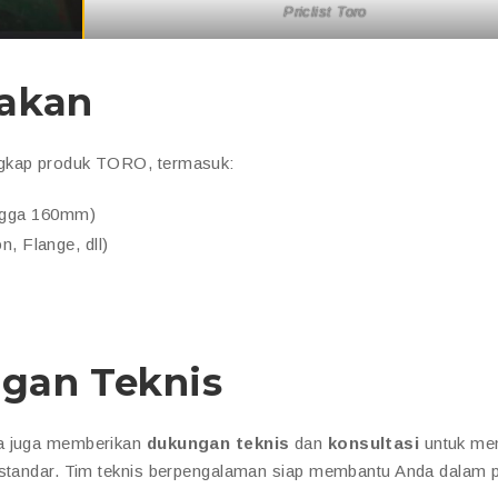
Priclist Toro
iakan
ngkap produk TORO, termasuk:
ngga 160mm)
, Flange, dll)
gan Teknis
ma juga memberikan
dukungan teknis
dan
konsultasi
untuk me
i standar. Tim teknis berpengalaman siap membantu Anda dalam 