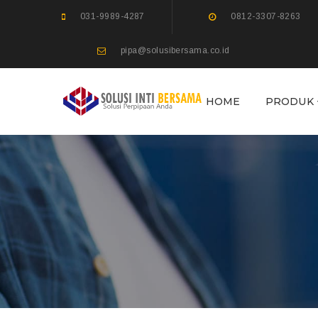
031-9989-4287
0812-3307-8263
pipa@solusibersama.co.id
HOME
PRODUK