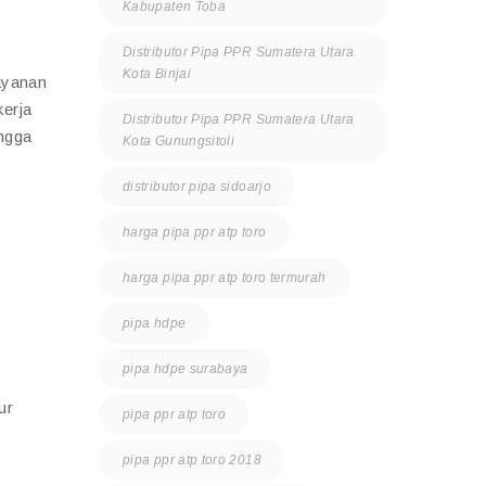
Kabupaten Toba
Distributor Pipa PPR Sumatera Utara
Kota Binjai
ayanan
kerja
Distributor Pipa PPR Sumatera Utara
ingga
Kota Gunungsitoli
distributor pipa sidoarjo
harga pipa ppr atp toro
harga pipa ppr atp toro termurah
pipa hdpe
pipa hdpe surabaya
ur
pipa ppr atp toro
pipa ppr atp toro 2018