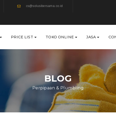
cs@solusibersama.co.id
PRICE LIST
TOKO ONLINE
JASA
CO
BLOG
Perpipaan & Plumbling