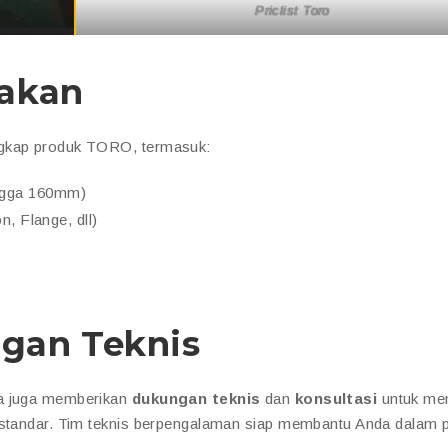
Priclist Toro
iakan
ngkap produk TORO, termasuk:
ngga 160mm)
, Flange, dll)
gan Teknis
ma juga memberikan
dukungan teknis
dan
konsultasi
untuk me
i standar. Tim teknis berpengalaman siap membantu Anda dalam 