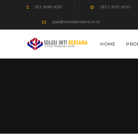
031-9989-4287
0812-3307-8263
pipa@solusibersama.co.id
HOME
PRO