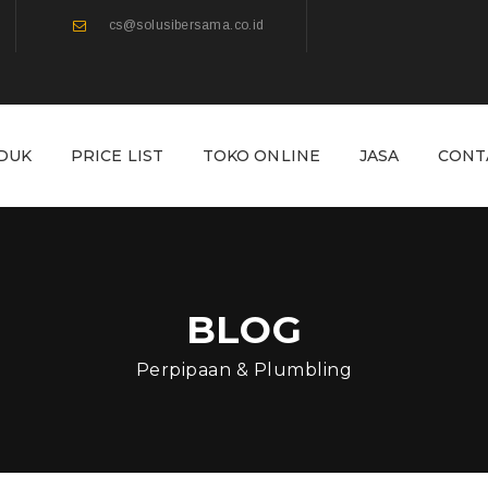
cs@solusibersama.co.id
DUK
PRICE LIST
TOKO ONLINE
JASA
CONT
BLOG
Perpipaan & Plumbling