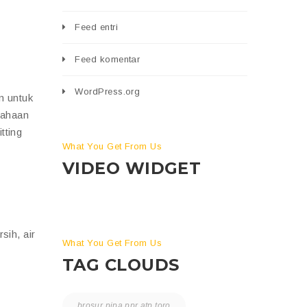
Feed entri
Feed komentar
WordPress.org
n untuk
sahaan
tting
What You Get From Us
VIDEO WIDGET
sih, air
What You Get From Us
TAG CLOUDS
brosur pipa ppr atp toro