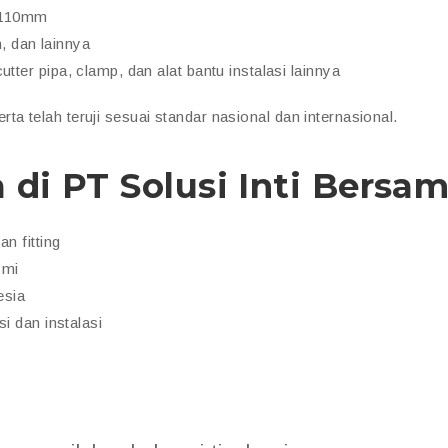
 110mm
n, dan lainnya
utter pipa, clamp, dan alat bantu instalasi lainnya
serta telah teruji sesuai standar nasional dan internasional.
di PT Solusi Inti Bersa
n fitting
smi
esia
i dan instalasi