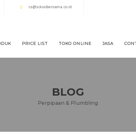
cs@solusibersama.co.id
ODUK
PRICE LIST
TOKO ONLINE
JASA
CON
BLOG
Perpipaan & Plumbling