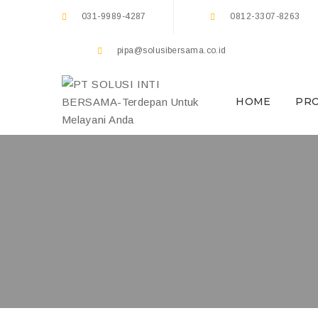
031-9989-4287
0812-3307-8263
pipa@solusibersama.co.id
HOME
PR