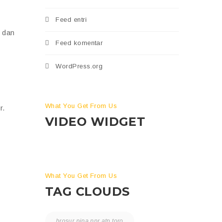
Feed entri
 dan
Feed komentar
WordPress.org
What You Get From Us
r.
VIDEO WIDGET
What You Get From Us
TAG CLOUDS
brosur pipa ppr atp toro