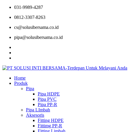
031-9989-4287
0812-3307-8263
cs@solusibersama.co.id
pipa@solusibersama.co.id
Home
Produk
Pipa
Pipa HDPE
Pipa PVC
Pipa PP-R
Pipa LImbah
Aksesoris
Fitting HDPE
Fittimg PP-R
Fitting Limbah