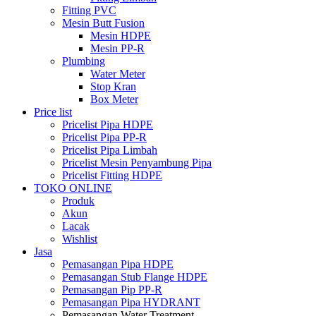
Fitting PVC
Mesin Butt Fusion
Mesin HDPE
Mesin PP-R
Plumbing
Water Meter
Stop Kran
Box Meter
Price list
Pricelist Pipa HDPE
Pricelist Pipa PP-R
Pricelist Pipa Limbah
Pricelist Mesin Penyambung Pipa
Pricelist Fitting HDPE
TOKO ONLINE
Produk
Akun
Lacak
Wishlist
Jasa
Pemasangan Pipa HDPE
Pemasangan Stub Flange HDPE
Pemasangan Pip PP-R
Pemasangan Pipa HYDRANT
Pemasangan Water Treatment