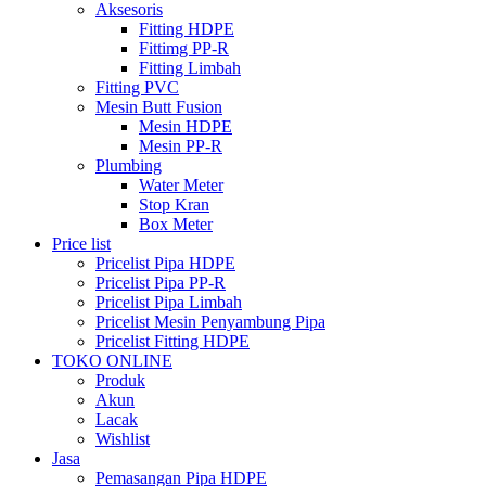
Aksesoris
Fitting HDPE
Fittimg PP-R
Fitting Limbah
Fitting PVC
Mesin Butt Fusion
Mesin HDPE
Mesin PP-R
Plumbing
Water Meter
Stop Kran
Box Meter
Price list
Pricelist Pipa HDPE
Pricelist Pipa PP-R
Pricelist Pipa Limbah
Pricelist Mesin Penyambung Pipa
Pricelist Fitting HDPE
TOKO ONLINE
Produk
Akun
Lacak
Wishlist
Jasa
Pemasangan Pipa HDPE