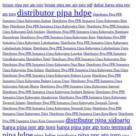
brosur pipa ppr atp toro
brosur pipa ppr atp toro pdf
daftar harga pipa ppr
distributor pipa hdpe
atp toro
Distributor Pipa PPR
Sumatera Utara Kabupaten Asahan
Distributor Pipa PPR Sumatera Utara Kabupaten Batu
Bara
Distributor Pipa PPR Sumatera Utara Kabupaten Dairi
Distributor Pipa PPR Sumatera
Utara Kabupaten Deli Serdang
Distributor Pipa PPR Sumatera Utara Kabupaten Humbang
Hasundutan
Distributor Pipa PPR Sumatera Utara Kabupaten Karo
Distributor Pipa PPR
Sumatera Utara Kabupaten Labuhanbatu
Distributor Pipa PPR Sumatera Utara Kabupaten
Labuhanbatu Selatan
Distributor Pipa PPR Sumatera Utara Kabupaten Labuhanbatu Utara
Distributor Pipa PPR Sumatera Utara Kabupaten Langkat
Distributor Pipa PPR Sumatera
UtaraKabupaten Mandailing Natal
Distributor Pipa PPR Sumatera Utara Kabupaten Nias
Distributor Pipa PPR Sumatera Utara Kabupaten Nias Barat
Distributor Pipa PPR Sumatera
Utara Kabupaten Nias Selatan
Distributor Pipa PPR Sumatera Utara Kabupaten Nias Utara
Distributor Pipa PPR Sumatera Utara Kabupaten Padang Lawas
Distributor Pipa PPR
Sumatera Utara Kabupaten Padang Lawas Utara
Distributor Pipa PPR Sumatera Utara
Kabupaten Pakpak Bharat
Distributor Pipa PPR Sumatera Utara Kabupaten Samosir
Distributor Pipa PPR Sumatera Utara Kabupaten Serdang Bedagai
Distributor Pipa PPR
Sumatera Utara Kabupaten Simalungun
Distributor Pipa PPR Sumatera Utara Kabupaten
Tapanuli Selatan
Distributor Pipa PPR Sumatera Utara Kabupaten Tapanuli Tengah
Distributor Pipa PPR Sumatera Utara Kabupaten Tapanuli Utara
Distributor Pipa PPR
Sumatera Utara Kabupaten Toba
Distributor Pipa PPR Sumatera Utara Kota Binjai
Distributor
distributor pipa sidoarjo
Pipa PPR Sumatera Utara Kota Gunungsitoli
harga pipa ppr atp toro
harga pipa ppr atp toro termurah
pipa hdpe
pipa ppr atp toro
pipa hdpe surabaya
pipa