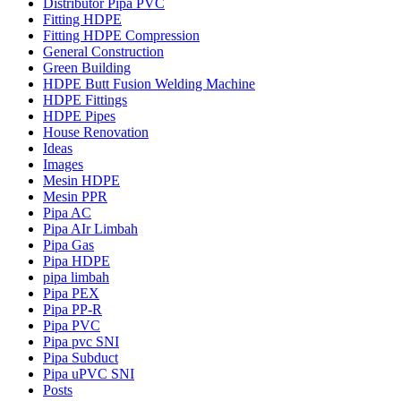
Distributor Pipa PVC
Fitting HDPE
Fitting HDPE Compression
General Construction
Green Building
HDPE Butt Fusion Welding Machine
HDPE Fittings
HDPE Pipes
House Renovation
Ideas
Images
Mesin HDPE
Mesin PPR
Pipa AC
Pipa AIr Limbah
Pipa Gas
Pipa HDPE
pipa limbah
Pipa PEX
Pipa PP-R
Pipa PVC
Pipa pvc SNI
Pipa Subduct
Pipa uPVC SNI
Posts