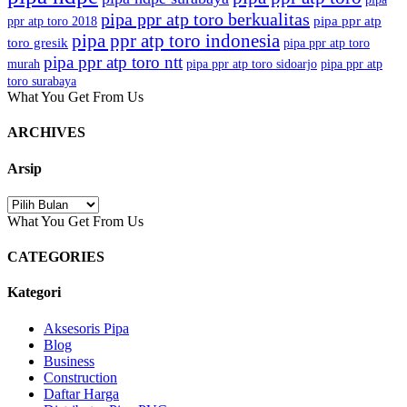
pipa ppr atp toro berkualitas
pipa ppr atp
ppr atp toro 2018
pipa ppr atp toro indonesia
toro gresik
pipa ppr atp toro
pipa ppr atp toro ntt
murah
pipa ppr atp toro sidoarjo
pipa ppr atp
toro surabaya
What You Get From Us
ARCHIVES
Arsip
Arsip
What You Get From Us
CATEGORIES
Kategori
Aksesoris Pipa
Blog
Business
Construction
Daftar Harga