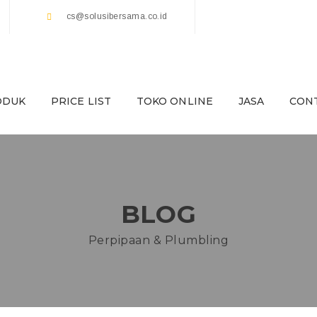
cs@solusibersama.co.id
ODUK
PRICE LIST
TOKO ONLINE
JASA
CON
BLOG
Perpipaan & Plumbling