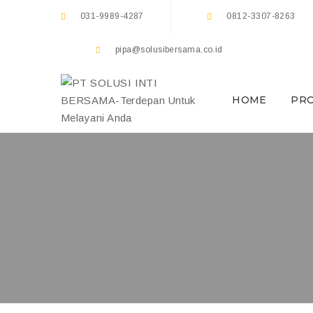
031-9989-4287
0812-3307-8263
pipa@solusibersama.co.id
HOME
PR