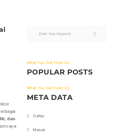
ai
What You Get From Us
POPULAR POSTS
i
What You Get From Us
META DATA
ektor
berbagai
Daftar
NI, dan
ipercaya
Masuk