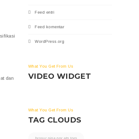
Feed entri
Feed komentar
ifikasi
WordPress.org
What You Get From Us
VIDEO WIDGET
uat dan
What You Get From Us
TAG CLOUDS
brosur pipa ppr atp toro