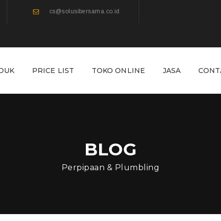
cs@solusibersama.co.id
DUK
PRICE LIST
TOKO ONLINE
JASA
CONT
BLOG
Perpipaan & Plumbling