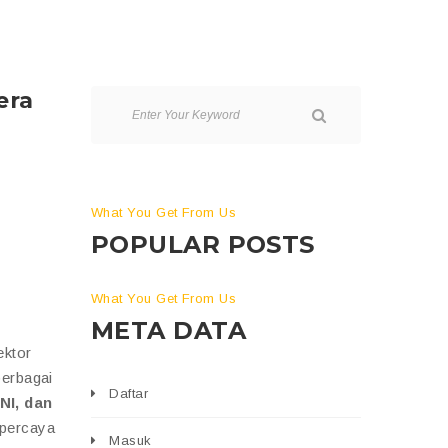
era
What You Get From Us
POPULAR POSTS
i
What You Get From Us
META DATA
ektor
berbagai
Daftar
NI, dan
ipercaya
Masuk