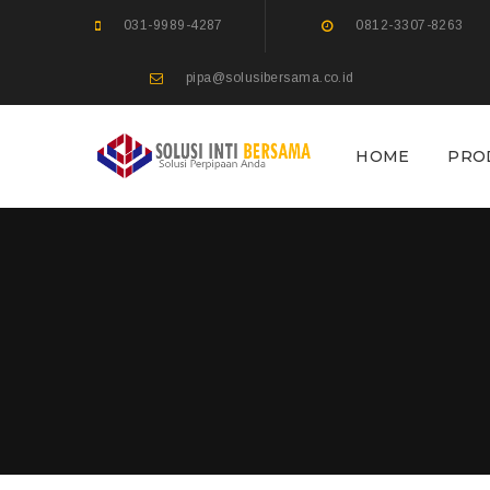
031-9989-4287
0812-3307-8263
pipa@solusibersama.co.id
HOME
PRO