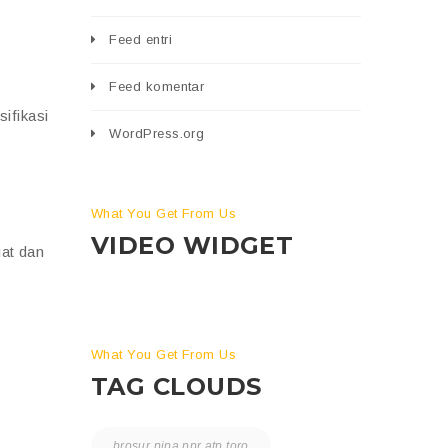
Feed entri
Feed komentar
ifikasi
WordPress.org
What You Get From Us
VIDEO WIDGET
uat dan
What You Get From Us
TAG CLOUDS
brosur pipa ppr atp toro