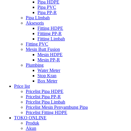
Pipa HDPE
Pipa PVC
Pipa PP-R
Pipa LImbah
Aksesoris
Fitting HDPE
Fittimg PP-R
Fitting Limbah
Fitting PVC
Mesin Butt Fusion
Mesin HDPE
Mesin PP-R
Plumbing
Water Meter
Stop Kran
Box Meter
Price list
Pricelist Pipa HDPE
Pricelist Pipa PP-R
Pricelist Pipa Limbah
Pricelist Mesin Penyambung Pipa
Pricelist Fitting HDPE
TOKO ONLINE
Produk
Akun