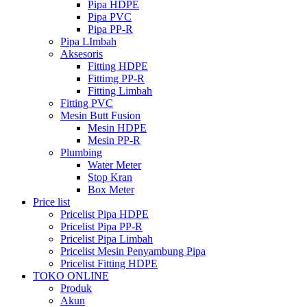
Pipa HDPE
Pipa PVC
Pipa PP-R
Pipa LImbah
Aksesoris
Fitting HDPE
Fittimg PP-R
Fitting Limbah
Fitting PVC
Mesin Butt Fusion
Mesin HDPE
Mesin PP-R
Plumbing
Water Meter
Stop Kran
Box Meter
Price list
Pricelist Pipa HDPE
Pricelist Pipa PP-R
Pricelist Pipa Limbah
Pricelist Mesin Penyambung Pipa
Pricelist Fitting HDPE
TOKO ONLINE
Produk
Akun