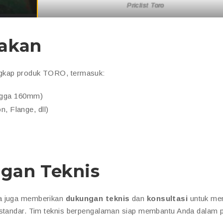
Priclist Toro
iakan
ngkap produk TORO, termasuk:
ngga 160mm)
, Flange, dll)
gan Teknis
ma juga memberikan
dukungan teknis
dan
konsultasi
untuk me
i standar. Tim teknis berpengalaman siap membantu Anda dalam 