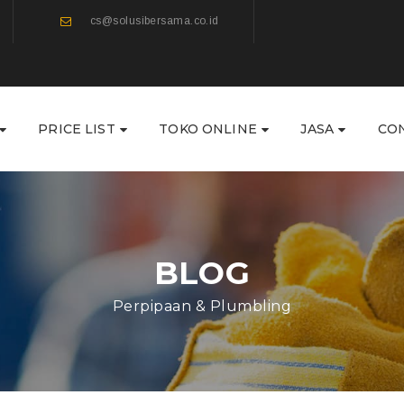
cs@solusibersama.co.id
PRICE LIST
TOKO ONLINE
JASA
CO
BLOG
Perpipaan & Plumbling