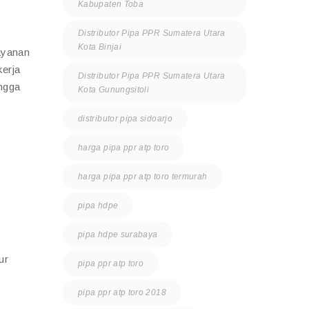
Kabupaten Toba
Distributor Pipa PPR Sumatera Utara
Kota Binjai
ayanan
kerja
Distributor Pipa PPR Sumatera Utara
ingga
Kota Gunungsitoli
distributor pipa sidoarjo
harga pipa ppr atp toro
harga pipa ppr atp toro termurah
pipa hdpe
pipa hdpe surabaya
ur
pipa ppr atp toro
pipa ppr atp toro 2018