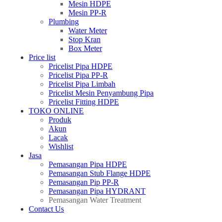
Mesin HDPE
Mesin PP-R
Plumbing
Water Meter
Stop Kran
Box Meter
Price list
Pricelist Pipa HDPE
Pricelist Pipa PP-R
Pricelist Pipa Limbah
Pricelist Mesin Penyambung Pipa
Pricelist Fitting HDPE
TOKO ONLINE
Produk
Akun
Lacak
Wishlist
Jasa
Pemasangan Pipa HDPE
Pemasangan Stub Flange HDPE
Pemasangan Pip PP-R
Pemasangan Pipa HYDRANT
Pemasangan Water Treatment
Contact Us