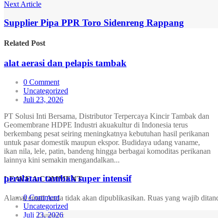
Next Article
Supplier Pipa PPR Toro Sidenreng Rappang
Related
Post
alat aerasi dan pelapis tambak
0 Comment
Uncategorized
Juli 23, 2026
PT Solusi Inti Bersama, Distributor Terpercaya Kincir Tambak dan
Geomembrane HDPE Industri akuakultur di Indonesia terus
berkembang pesat seiring meningkatnya kebutuhan hasil perikanan
untuk pasar domestik maupun ekspor. Budidaya udang vaname,
ikan nila, lele, patin, bandeng hingga berbagai komoditas perikanan
lainnya kini semakin mengandalkan...
peralatan tambak super intensif
LEAVE A
COMMENT
0 Comment
Alamat email Anda tidak akan dipublikasikan.
Ruas yang wajib ditan
Uncategorized
Juli 23, 2026