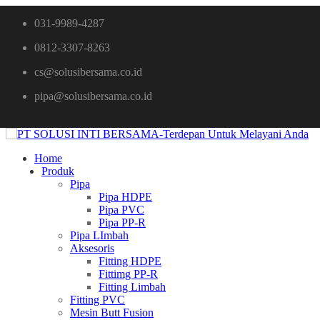
031-9989-4287
0812-3307-8263
cs@solusibersama.co.id
pipa@solusibersama.co.id
Home
Produk
Pipa
Pipa HDPE
Pipa PVC
Pipa PP-R
Pipa LImbah
Aksesoris
Fitting HDPE
Fittimg PP-R
Fitting Limbah
Fitting PVC
Mesin Butt Fusion