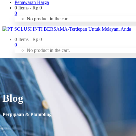
Penawaran Harga
0 Items
-
Rp
0
0
No product in the cart.
0 Items
-
Rp
0
0
No product in the cart.
Blog
Perpipaan & Plumbling