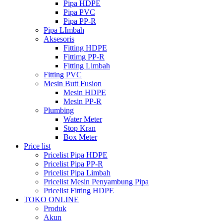
Pipa HDPE
Pipa PVC
Pipa PP-R
Pipa LImbah
Aksesoris
Fitting HDPE
Fittimg PP-R
Fitting Limbah
Fitting PVC
Mesin Butt Fusion
Mesin HDPE
Mesin PP-R
Plumbing
Water Meter
Stop Kran
Box Meter
Price list
Pricelist Pipa HDPE
Pricelist Pipa PP-R
Pricelist Pipa Limbah
Pricelist Mesin Penyambung Pipa
Pricelist Fitting HDPE
TOKO ONLINE
Produk
Akun