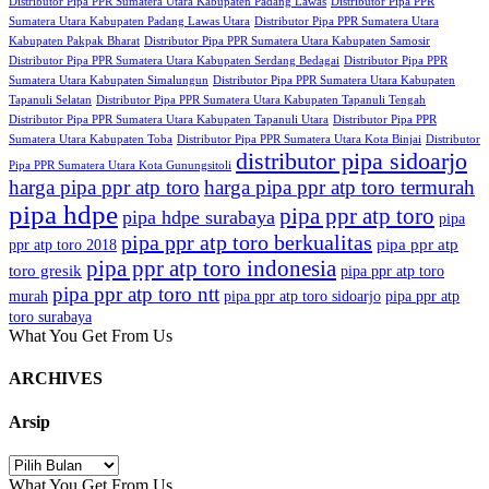
Distributor Pipa PPR Sumatera Utara Kabupaten Padang Lawas
Distributor Pipa PPR
Sumatera Utara Kabupaten Padang Lawas Utara
Distributor Pipa PPR Sumatera Utara
Kabupaten Pakpak Bharat
Distributor Pipa PPR Sumatera Utara Kabupaten Samosir
Distributor Pipa PPR Sumatera Utara Kabupaten Serdang Bedagai
Distributor Pipa PPR
Sumatera Utara Kabupaten Simalungun
Distributor Pipa PPR Sumatera Utara Kabupaten
Tapanuli Selatan
Distributor Pipa PPR Sumatera Utara Kabupaten Tapanuli Tengah
Distributor Pipa PPR Sumatera Utara Kabupaten Tapanuli Utara
Distributor Pipa PPR
Sumatera Utara Kabupaten Toba
Distributor Pipa PPR Sumatera Utara Kota Binjai
Distributor
distributor pipa sidoarjo
Pipa PPR Sumatera Utara Kota Gunungsitoli
harga pipa ppr atp toro
harga pipa ppr atp toro termurah
pipa hdpe
pipa ppr atp toro
pipa hdpe surabaya
pipa
pipa ppr atp toro berkualitas
pipa ppr atp
ppr atp toro 2018
pipa ppr atp toro indonesia
toro gresik
pipa ppr atp toro
pipa ppr atp toro ntt
murah
pipa ppr atp toro sidoarjo
pipa ppr atp
toro surabaya
What You Get From Us
ARCHIVES
Arsip
Arsip
What You Get From Us