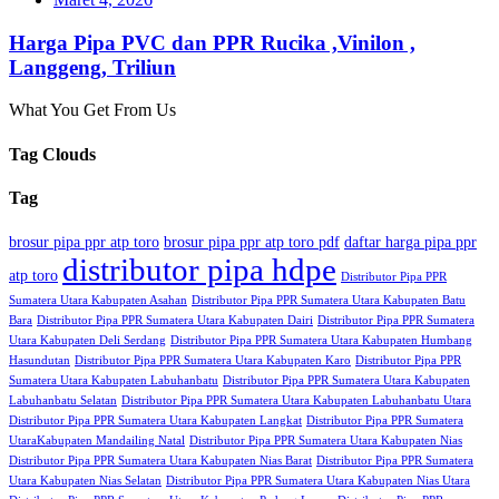
Harga Pipa PVC dan PPR Rucika ,Vinilon ,
Langgeng, Triliun
What You Get From Us
Tag Clouds
Tag
brosur pipa ppr atp toro
brosur pipa ppr atp toro pdf
daftar harga pipa ppr
distributor pipa hdpe
atp toro
Distributor Pipa PPR
Sumatera Utara Kabupaten Asahan
Distributor Pipa PPR Sumatera Utara Kabupaten Batu
Bara
Distributor Pipa PPR Sumatera Utara Kabupaten Dairi
Distributor Pipa PPR Sumatera
Utara Kabupaten Deli Serdang
Distributor Pipa PPR Sumatera Utara Kabupaten Humbang
Hasundutan
Distributor Pipa PPR Sumatera Utara Kabupaten Karo
Distributor Pipa PPR
Sumatera Utara Kabupaten Labuhanbatu
Distributor Pipa PPR Sumatera Utara Kabupaten
Labuhanbatu Selatan
Distributor Pipa PPR Sumatera Utara Kabupaten Labuhanbatu Utara
Distributor Pipa PPR Sumatera Utara Kabupaten Langkat
Distributor Pipa PPR Sumatera
UtaraKabupaten Mandailing Natal
Distributor Pipa PPR Sumatera Utara Kabupaten Nias
Distributor Pipa PPR Sumatera Utara Kabupaten Nias Barat
Distributor Pipa PPR Sumatera
Utara Kabupaten Nias Selatan
Distributor Pipa PPR Sumatera Utara Kabupaten Nias Utara