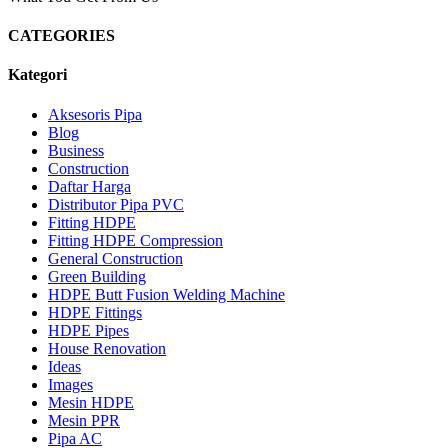
CATEGORIES
Kategori
Aksesoris Pipa
Blog
Business
Construction
Daftar Harga
Distributor Pipa PVC
Fitting HDPE
Fitting HDPE Compression
General Construction
Green Building
HDPE Butt Fusion Welding Machine
HDPE Fittings
HDPE Pipes
House Renovation
Ideas
Images
Mesin HDPE
Mesin PPR
Pipa AC