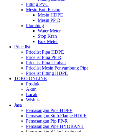
Fitting PVC
Mesin Butt Fusion
Mesin HDPE
Mesin PP-R
Plumbing
Water Meter
Stop Kran
Box Meter
Price list
Pricelist Pipa HDPE
Pricelist Pipa PP-R
Pricelist Pipa Limbah
Pricelist Mesin Penyambung Pipa
Pricelist Fitting HDPE
TOKO ONLINE
Produk
Akun
Lacak
Wishlist
Jasa
Pemasangan Pipa HDPE
Pemasangan Stub Flange HDPE
Pemasangan Pip PP-R
Pemasangan Pipa HYDRANT
Pemasangan Water Treatment