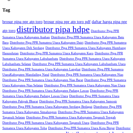
Tag
brosur pipa ppr atp toro
brosur pipa ppr atp toro pdf
daftar harga pipa ppr
distributor pipa hdpe
atp toro
Distributor Pipa PPR
Sumatera Utara Kabupaten Asahan
Distributor Pipa PPR Sumatera Utara Kabupaten Batu
Bara
Distributor Pipa PPR Sumatera Utara Kabupaten Dairi
Distributor Pipa PPR Sumatera
Utara Kabupaten Deli Serdang
Distributor Pipa PPR Sumatera Utara Kabupaten Humbang
Hasundutan
Distributor Pipa PPR Sumatera Utara Kabupaten Karo
Distributor Pipa PPR
Sumatera Utara Kabupaten Labuhanbatu
Distributor Pipa PPR Sumatera Utara Kabupaten
Labuhanbatu Selatan
Distributor Pipa PPR Sumatera Utara Kabupaten Labuhanbatu Utara
Distributor Pipa PPR Sumatera Utara Kabupaten Langkat
Distributor Pipa PPR Sumatera
UtaraKabupaten Mandailing Natal
Distributor Pipa PPR Sumatera Utara Kabupaten Nias
Distributor Pipa PPR Sumatera Utara Kabupaten Nias Barat
Distributor Pipa PPR Sumatera
Utara Kabupaten Nias Selatan
Distributor Pipa PPR Sumatera Utara Kabupaten Nias Utara
Distributor Pipa PPR Sumatera Utara Kabupaten Padang Lawas
Distributor Pipa PPR
Sumatera Utara Kabupaten Padang Lawas Utara
Distributor Pipa PPR Sumatera Utara
Kabupaten Pakpak Bharat
Distributor Pipa PPR Sumatera Utara Kabupaten Samosir
Distributor Pipa PPR Sumatera Utara Kabupaten Serdang Bedagai
Distributor Pipa PPR
Sumatera Utara Kabupaten Simalungun
Distributor Pipa PPR Sumatera Utara Kabupaten
Tapanuli Selatan
Distributor Pipa PPR Sumatera Utara Kabupaten Tapanuli Tengah
Distributor Pipa PPR Sumatera Utara Kabupaten Tapanuli Utara
Distributor Pipa PPR
Sumatera Utara Kabupaten Toba
Distributor Pipa PPR Sumatera Utara Kota Binjai
Distributor