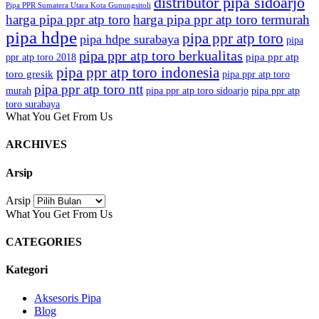
distributor pipa sidoarjo
Pipa PPR Sumatera Utara Kota Gunungsitoli
harga pipa ppr atp toro
harga pipa ppr atp toro termurah
pipa hdpe
pipa ppr atp toro
pipa hdpe surabaya
pipa
pipa ppr atp toro berkualitas
pipa ppr atp
ppr atp toro 2018
pipa ppr atp toro indonesia
toro gresik
pipa ppr atp toro
pipa ppr atp toro ntt
murah
pipa ppr atp toro sidoarjo
pipa ppr atp
toro surabaya
What You Get From Us
ARCHIVES
Arsip
Arsip
What You Get From Us
CATEGORIES
Kategori
Aksesoris Pipa
Blog