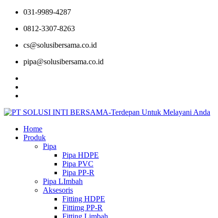
031-9989-4287
0812-3307-8263
cs@solusibersama.co.id
pipa@solusibersama.co.id
Home
Produk
Pipa
Pipa HDPE
Pipa PVC
Pipa PP-R
Pipa LImbah
Aksesoris
Fitting HDPE
Fittimg PP-R
Fitting Limbah