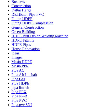
Business
Construction
Daftar Harga
Distributor Pipa PVC
Fitting HDPE
Fitting HDPE Compression
General Construction
Green Building
HDPE Butt Fusion Welding Machine
HDPE Fittings
HDPE Pipes
House Renovation
Ideas
Images
Mesin HDPE
Mesin PPR
Pipa AC
Pipa AIr Limbah
Pipa Gas
Pipa HDPE
pipa limbah
Pipa PEX
Pipa PP-R
Pipa PVC
Pipa pvc SNI