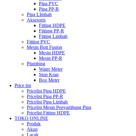
Pipa PVC
Pipa PP-R
Pipa LImbah
Aksesoris
Fitting HDPE
Fittimg PP-R
Fitting Limbah
Fitting PVC
Mesin Butt Fusion
Mesin HDPE
Mesin PP-R
Plumbing
Water Meter
Stop Kran
Box Meter
Price list
Pricelist Pipa HDPE
Pricelist Pipa PP-R
Pricelist Pipa Limbah
Pricelist Mesin Penyambung Pipa
Pricelist Fitting HDPE
TOKO ONLINE
Produk
Akun
Lacak